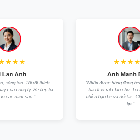
★★★★★
Anh Mạnh Dũng
i rất thích
"Nhận được hàng đúng hẹn, sản phẩm in
. Sẽ tiếp tục
bao lì xì rất chỉn chu. Tôi đã giới thiệu c
u."
nhiều bạn bè và đối tác. Chắc chắn sẽ q
lại."