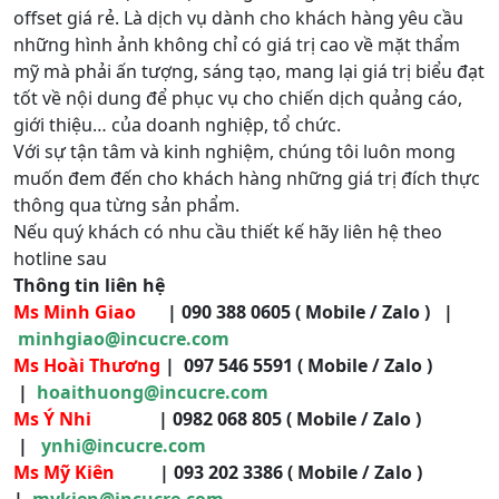
offset giá rẻ. Là dịch vụ dành cho khách hàng yêu cầu
những hình ảnh không chỉ có giá trị cao về mặt thẩm
mỹ mà phải ấn tượng, sáng tạo, mang lại giá trị biểu đạt
tốt về nội dung để phục vụ cho chiến dịch quảng cáo,
giới thiệu… của doanh nghiệp, tổ chức.
Với sự tận tâm và kinh nghiệm, chúng tôi luôn mong
muốn đem đến cho khách hàng những giá trị đích thực
thông qua từng sản phẩm.
Nếu quý khách có nhu cầu thiết kế hãy liên hệ theo
hotline sau
Thông tin liên hệ
Ms Minh Giao
| 090 388 0605 ( Mobile / Zalo ) |
minhgiao@incucre.com
Ms Hoài Thương
| 097 546 5591 ( Mobile / Zalo )
|
hoaithuong@incucre.com
Ms Ý Nhi
| 0982 068 805 ( Mobile / Zalo )
|
ynhi@incucre.com
Ms Mỹ Kiên
| 093 202 3386 ( Mobile / Zalo )