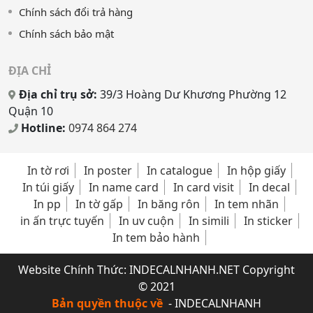
Chính sách đổi trả hàng
Chính sách bảo mật
ĐỊA CHỈ
Địa chỉ trụ sở:
39/3 Hoàng Dư Khương Phường 12
Quận 10
Hotline:
0974 864 274
In tờ rơi
In poster
In catalogue
In hộp giấy
In túi giấy
In name card
In card visit
In decal
In pp
In tờ gấp
In băng rôn
In tem nhãn
in ấn trực tuyến
In uv cuộn
In simili
In sticker
In tem bảo hành
Website Chính Thức:
INDECALNHANH.NET
Copyright
© 2021
Bản quyền thuộc về
- INDECALNHANH