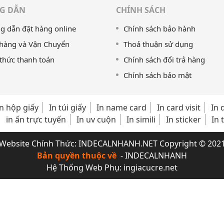
G DẪN
CHÍNH SÁCH
 dẫn đặt hàng online
Chính sách bảo hành
 hàng và Vận Chuyển
Thoả thuận sử dụng
thức thanh toán
Chính sách đổi trả hàng
Chính sách bảo mật
In hộp giấy
In túi giấy
In name card
In card visit
In 
in ấn trực tuyến
In uv cuộn
In simili
In sticker
In 
Website Chính Thức:
INDECALNHANH.NET
Copyright © 202
Bản quyền thuộc về
- INDECALNHANH
Hệ Thống Web Phụ:
ingiacucre.net