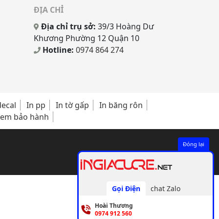
ĐỊA CHỈ
Địa chỉ trụ sở:
39/3 Hoàng Dư
Khương Phường 12 Quận 10
Hotline:
0974 864 274
decal
In pp
In tờ gấp
In băng rôn
tem bảo hành
1
Đóng lại
Gọi Điện
chat Zalo
Hoài Thương
0974 912 560